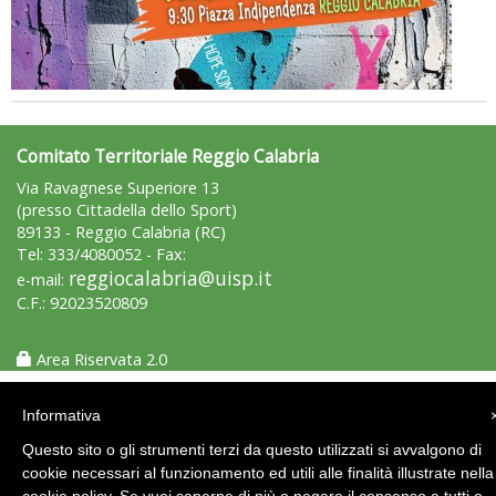
Comitato Territoriale Reggio Calabria
Via Ravagnese Superiore 13
(presso Cittadella dello Sport)
Tiziano Pesce nel Cda di Fondazione Terzjus: prima riunione a
89133 - Reggio Calabria (RC)
Roma
Tel: 333/4080052 - Fax:
reggiocalabria@uisp.it
e-mail:
C.F.: 92023520809
Area Riservata 2.0
Informativa
Questo sito o gli strumenti terzi da questo utilizzati si avvalgono di
cookie necessari al funzionamento ed utili alle finalità illustrate nella