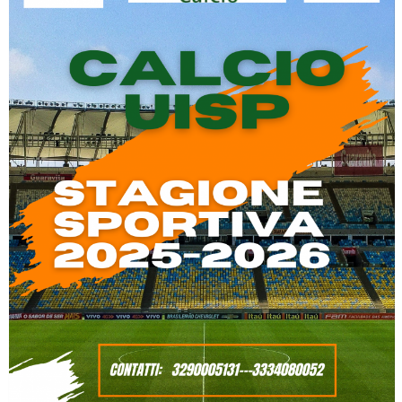
Tiziano Pesce a Radio InBlu2000 traccia il bilancio della stagione
Ddl Lobby, Uisp: “Il Parlamento valorizzi le nostre specificità"