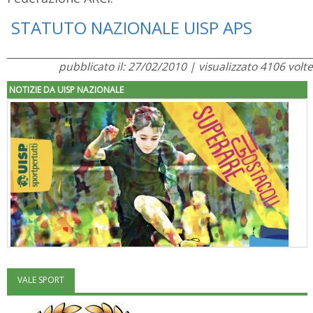
STATUTO NAZIONALE UISP APS
pubblicato il: 27/02/2010 | visualizzato 4106 volte
NOTIZIE DA UISP NAZIONALE
VALE SPORT
"Superare gli ostacoli": la relazione di Tiziano Pesce al CN Uisp