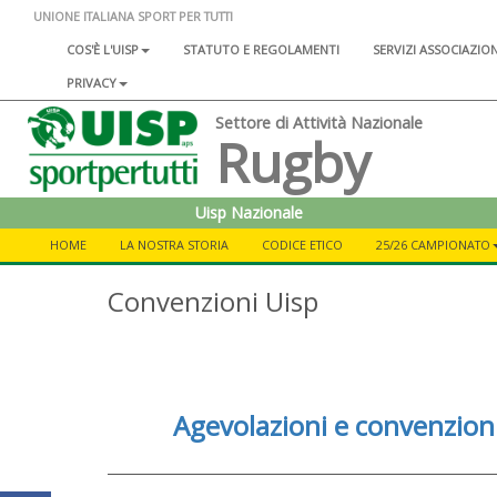
UNIONE ITALIANA SPORT PER TUTTI
COS'È L'UISP
STATUTO E REGOLAMENTI
SERVIZI ASSOCIAZIO
PRIVACY
Settore di Attività Nazionale
Rugby
Uisp Nazionale
HOME
LA NOSTRA STORIA
CODICE ETICO
25/26 CAMPIONATO
Convenzioni Uisp
Agevolazioni e convenzioni