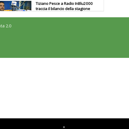
Tiziano Pesce a Radio InBlu2000
traccia il bilancio della stagione
ta 2.0
Ddl Lobby, Uisp: “Il Parlamento
valorizzi le nostre specificità"
La formazione Uisp rallenta ma
prosegue anche in estate
Tiziano Pesce nel Cda di
Fondazione Terzjus: prima riunione
a Roma
×