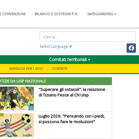
E CONVENZIONI
BILANCIO E SOSTEGNI P.A.
SAFEGUARDING
Select Language
▼
Comitati territoriali
VANTAGGI PER I SOCI
CONTATTI
TIZIE DA UISP NAZIONALE
"Superare gli ostacoli": la relazione
di Tiziano Pesce al CN Uisp
Luglio 2026: "Pensando con i piedi,
si possono fare le rivoluzioni"