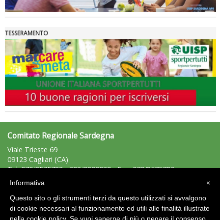
TESSERAMENTO
La formazione Uisp rallenta ma prosegue anche in estate
Comitato Regionale Sardegna
Viale Trieste 69
09123 Cagliari (CA)
Tel: 070/8575783 - 392/0809039 - Fax: 070/8575783
sardegna@uisp.it
e-mail:
Informativa
×
CF: 92012120926
Questo sito o gli strumenti terzi da questo utilizzati si avvalgono
P.IVA: 02430940920
di cookie necessari al funzionamento ed utili alle finalità illustrate
nella cookie policy. Se vuoi saperne di più o negare il consenso