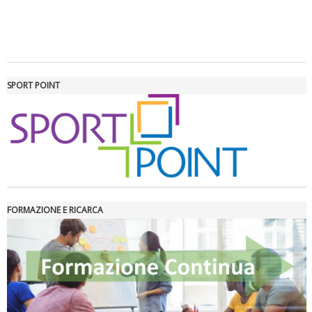
Tiziano Pesce a Radio InBlu2000 traccia il bilancio della stagione
SPORT POINT
FORMAZIONE E RICARCA
Ddl Lobby, Uisp: “Il Parlamento valorizzi le nostre specificità"