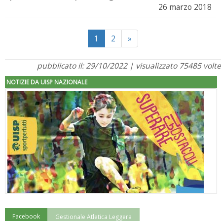
26 marzo 2018
Next
1
2
»
pubblicato il: 29/10/2022 | visualizzato 75485 volte
NOTIZIE DA UISP NAZIONALE
Facebook
Gestionale Atletica Leggera
"Superare gli ostacoli": la relazione di Tiziano Pesce al CN Uisp