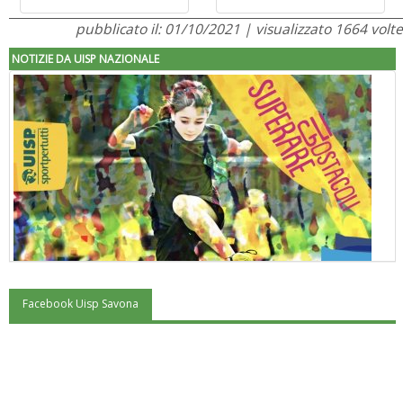
pubblicato il: 01/10/2021 | visualizzato 1664 volte
NOTIZIE DA UISP NAZIONALE
Facebook Uisp Savona
"Superare gli ostacoli": la relazione di Tiziano Pesce al CN Uisp