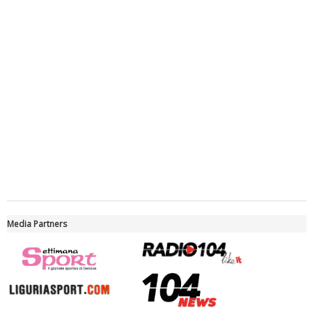
Tiziano Pesce a Radio InBlu2000 traccia il bilancio della stagione
Ddl Lobby, Uisp: “Il Parlamento valorizzi le nostre specificità"
Media Partners