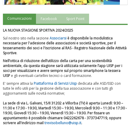
Comunicazioni
Facebook
Sport Point
"Superare gli ostacoli": la relazione di Tiziano Pesce al CN Uisp
LA NUOVA STAGIONE SPORTIVA 2024/2025
Sul nostro sito nella sezione
Associarsi
è disponibile la modulistica
necessaria per l'adesione delle associazioni e società sportive, per il
tesseramento dei soci e l'iscrizione al RAS - Registro Nazionale delle Attività
Sportive
.
Nell’ottica di riduzione dell’utilizzo della carta per una sostenibilità
ambientale, da questa stagione sarà utilizzata solamente l’app UISP per i
soci per visualizzare e avere sempre sul proprio smartphone la tessera
UISP
e gli eventuali cartellini tecnici o card formazione.
E' sempre attiva la
Piattaforma
di Servizi Uisp
dedicata alle ASD/SSD
con
tutte le info utili per la gestione della tua associazione e con tutti gli
aggiornamenti sulle novità normative;
Luglio 2026: "Pensando con i piedi, si possono fare le
La sede di via L. Galvani, 15/II 31202 a Villorba (TV) è aperta Lunedì: 9:30 –
rivoluzioni"
11:30 e 17:30 - 19:30, Martedì 15:30 – 19:30, Mercoledì 9:30 – 11:30 e 17:30 -
19:30, Giovedì 15:30 – 19:30, Venerdì 15:30 – 19:30.
Per fissare un
appuntamento è possibile chiamare
0422262678 - 3737347719, oppure
scrivere all'indirizzo mail
trevisobelluno@uisp.it
.