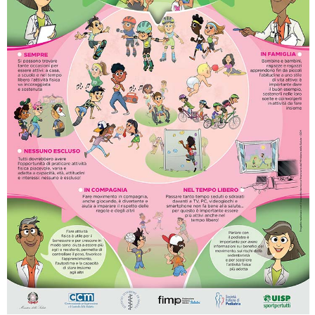
Ddl Lobby, Uisp: “Il Parlamento valorizzi le nostre specificità"
La formazione Uisp rallenta ma prosegue anche in estate