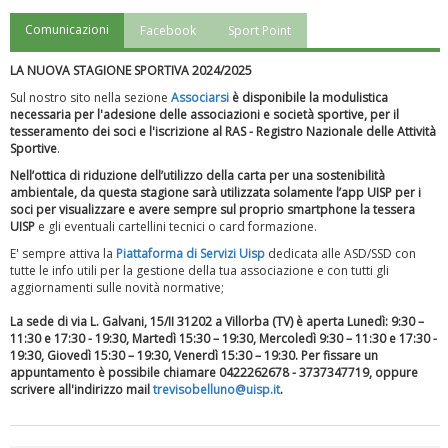
Comunicazioni
Facebook
Sport Point
"Superare gli ostacoli": la relazione di Tiziano Pesce al CN Uisp
LA NUOVA STAGIONE SPORTIVA 2024/2025
Sul nostro sito nella sezione
Associarsi
è disponibile la modulistica
necessaria per l'adesione delle associazioni e società sportive, per il
tesseramento dei soci e l'iscrizione al RAS - Registro Nazionale delle Attività
Sportive
.
Nell’ottica di riduzione dell’utilizzo della carta per una sostenibilità
ambientale, da questa stagione sarà utilizzata solamente l’app UISP per i
soci per visualizzare e avere sempre sul proprio smartphone la tessera
UISP
e gli eventuali cartellini tecnici o card formazione.
E' sempre attiva la
Piattaforma
di Servizi Uisp
dedicata alle ASD/SSD
con
tutte le info utili per la gestione della tua associazione e con tutti gli
aggiornamenti sulle novità normative;
Luglio 2026: "Pensando con i piedi, si possono fare le
La sede di via L. Galvani, 15/II 31202 a Villorba (TV) è aperta Lunedì: 9:30 –
rivoluzioni"
11:30 e 17:30 - 19:30, Martedì 15:30 – 19:30, Mercoledì 9:30 – 11:30 e 17:30 -
19:30, Giovedì 15:30 – 19:30, Venerdì 15:30 – 19:30.
Per fissare un
appuntamento è possibile chiamare
0422262678 - 3737347719, oppure
scrivere all'indirizzo mail
trevisobelluno@uisp.it
.