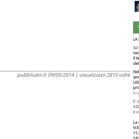
LA
Sul
nec
il 
del
Nel
pubblicato il: 09/05/2014 | visualizzato 2815 volte
amb
UIS
pro
o c
E' 
AS
e c
La 
9:3
11:
19: