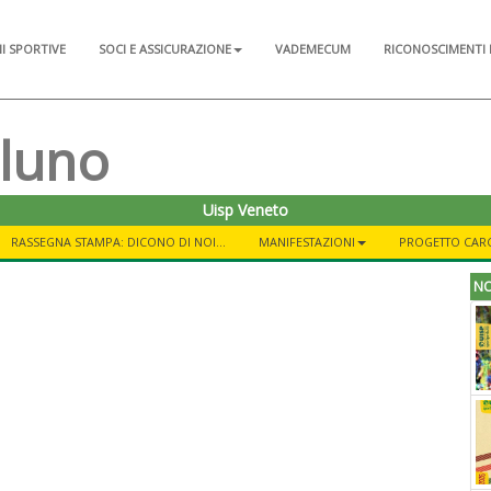
NI SPORTIVE
SOCI E ASSICURAZIONE
VADEMECUM
RICONOSCIMENTI 
lluno
Uisp Veneto
RASSEGNA STAMPA: DICONO DI NOI...
MANIFESTAZIONI
PROGETTO CAR
NO