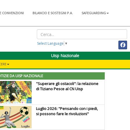
E CONVENZIONI
BILANCIO E SOSTEGNI P.A.
SAFEGUARDING
Select Language
▼
Uisp Nazionale
CERE
TIZIE DA UISP NAZIONALE
"Superare gli ostacoli": la relazione
di Tiziano Pesce al CN Uisp
Luglio 2026: "Pensando con i piedi,
si possono fare le rivoluzioni"