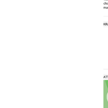
ch
ma
KI
ATT