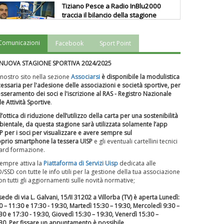
Tiziano Pesce a Radio InBlu2000
traccia il bilancio della stagione
Comunicazioni
Facebook
Sport Point
Ddl Lobby, Uisp: “Il Parlamento
valorizzi le nostre specificità"
 NUOVA STAGIONE SPORTIVA 2024/2025
 nostro sito nella sezione
Associarsi
è disponibile la modulistica
essaria per l'adesione delle associazioni e società sportive, per
La formazione Uisp rallenta ma
tesseramento dei soci e l'iscrizione al RAS - Registro Nazionale
prosegue anche in estate
le Attività Sportive
.
l’ottica di riduzione dell’utilizzo della carta per una sostenibilità
ientale, da questa stagione sarà utilizzata solamente l’app
P per i soci per visualizzare e avere sempre sul
Tiziano Pesce nel Cda di
prio smartphone la tessera UISP
e gli eventuali cartellini tecnici
Fondazione Terzjus: prima riunione
ard formazione.
a Roma
sempre attiva la
Piattaforma
di Servizi Uisp
dedicata alle
D/SSD
con tutte le info utili per la gestione della tua associazione
on tutti gli aggiornamenti sulle novità normative;
sede di via L. Galvani, 15/II 31202 a Villorba (TV) è aperta Lunedì:
0 – 11:30 e 17:30 - 19:30, Martedì 15:30 – 19:30, Mercoledì 9:30 –
30 e 17:30 - 19:30, Giovedì 15:30 – 19:30, Venerdì 15:30 –
30.
Per fissare un appuntamento è possibile