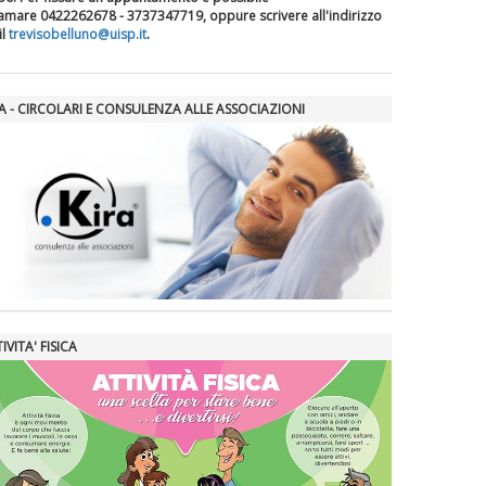
iamare
0422262678 - 3737347719, oppure scrivere all'indirizzo
il
trevisobelluno@uisp.it
.
RA - CIRCOLARI E CONSULENZA ALLE ASSOCIAZIONI
IVITA' FISICA