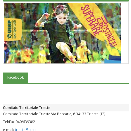
Facebook
"Superare gli ostacoli": la relazione di Tiziano Pesce al CN Uisp
Comitato Territoriale Trieste
Comitato Territoriale Trieste Via Beccaria, 6 34133 Trieste (TS)
Tel/Fax 040/639382
e-mail:
trieste@uisp.it