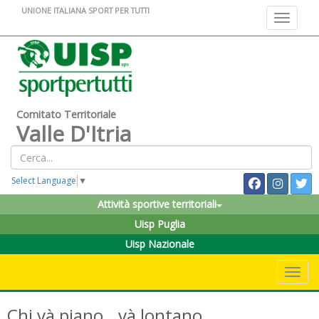
UNIONE ITALIANA SPORT PER TUTTI
Toggle na
Comitato Territoriale
Valle D'Itria
Select Language
▼
Attività sportive territoriali
Uisp Puglia
Uisp Nazionale
Toggle 
Chi và piano...và lontano