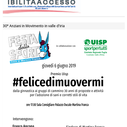
Tiziano Pesce a Radio InBlu2000 traccia il bilancio della stagione
30° Anziani in Movimento in valle d'iria
Ddl Lobby, Uisp: “Il Parlamento valorizzi le nostre specificità"