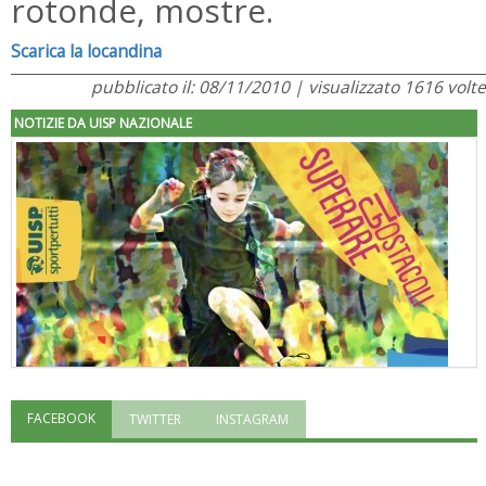
rotonde, mostre.
Scarica la locandina
pubblicato il: 08/11/2010 | visualizzato 1616 volte
NOTIZIE DA UISP NAZIONALE
FACEBOOK
TWITTER
INSTAGRAM
"Superare gli ostacoli": la relazione di Tiziano Pesce al CN Uisp