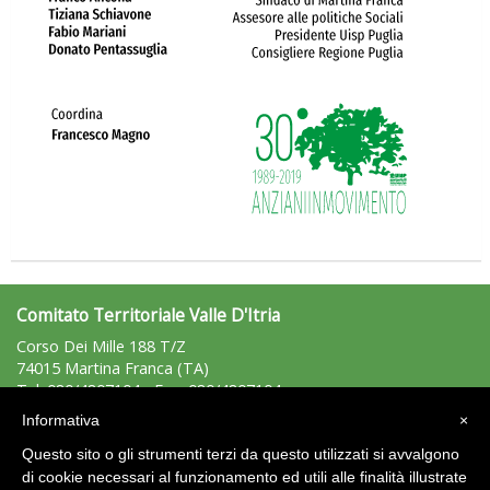
La formazione Uisp rallenta ma prosegue anche in estate
Comitato Territoriale Valle D'Itria
Corso Dei Mille 188 T/Z
74015 Martina Franca (TA)
Tel: 080/4807104 - Fax: 080/4807104
valleditria@uisp.it
e-mail:
Informativa
×
C.F.: 90034820739
Questo sito o gli strumenti terzi da questo utilizzati si avvalgono
P.Iva: 02097360735
di cookie necessari al funzionamento ed utili alle finalità illustrate
Tiziano Pesce nel Cda di Fondazione Terzjus: prima riunione a