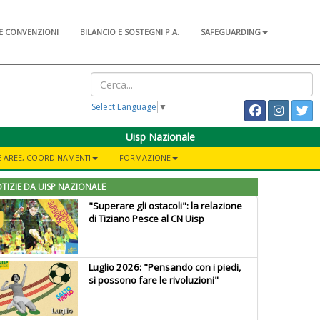
E CONVENZIONI
BILANCIO E SOSTEGNI P.A.
SAFEGUARDING
Select Language
▼
Uisp Nazionale
 AREE, COORDINAMENTI
FORMAZIONE
TIZIE DA UISP NAZIONALE
"Superare gli ostacoli": la relazione
di Tiziano Pesce al CN Uisp
Luglio 2026: "Pensando con i piedi,
si possono fare le rivoluzioni"