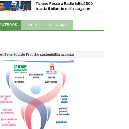
Tiziano Pesce a Radio InBlu2000
traccia il bilancio della stagione
FACEBOOK
TWITTER
INSTAGRAM
Ddl Lobby, Uisp: “Il Parlamento
valorizzi le nostre specificità"
La formazione Uisp rallenta ma
rt Bene Sociale Pratiche sostenibilità accesso
prosegue anche in estate
Tiziano Pesce nel Cda di
Fondazione Terzjus: prima riunione
a Roma