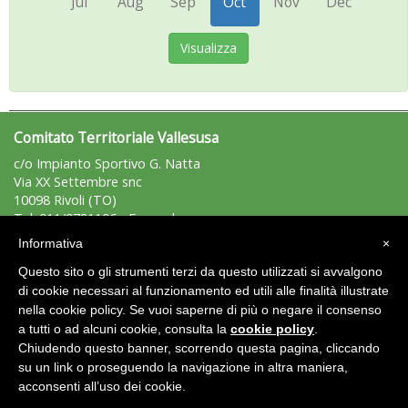
Jul
Aug
Sep
Oct
Nov
Dec
Visualizza
Comitato Territoriale Vallesusa
c/o Impianto Sportivo G. Natta
Via XX Settembre snc
10098 Rivoli (TO)
Tel: 011/9781106 - Fax: n.d.
vallesusa@uisp.it
e-mail:
Informativa
×
C.F:: 95514120013
Questo sito o gli strumenti terzi da questo utilizzati si avvalgono
P.Iva: 04995350016
di cookie necessari al funzionamento ed utili alle finalità illustrate
nella cookie policy. Se vuoi saperne di più o negare il consenso
Area Riservata 2.0
a tutti o ad alcuni cookie, consulta la
cookie policy
.
Chiudendo questo banner, scorrendo questa pagina, cliccando
su un link o proseguendo la navigazione in altra maniera,
acconsenti all’uso dei cookie.