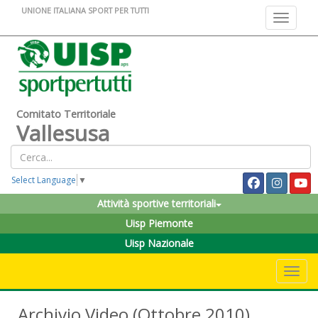
UNIONE ITALIANA SPORT PER TUTTI
Toggle na
Comitato Territoriale
Vallesusa
Select Language
▼
Attività sportive territoriali
Uisp Piemonte
Uisp Nazionale
Toggle 
Archivio Video (Ottobre 2010)