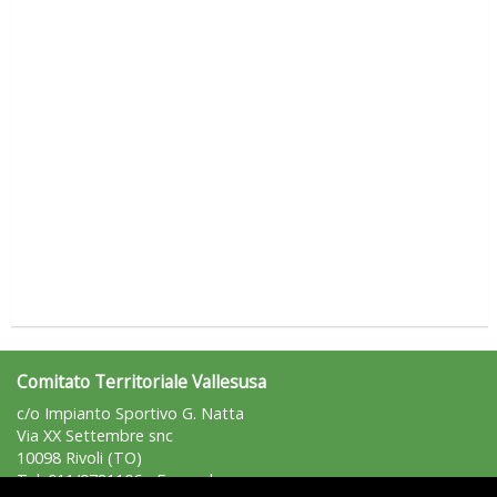
Luglio 2026: "Pensando con i piedi, si possono fare le
rivoluzioni"
Comitato Territoriale Vallesusa
c/o Impianto Sportivo G. Natta
Tiziano Pesce a Radio InBlu2000 traccia il bilancio della stagione
Via XX Settembre snc
10098 Rivoli (TO)
Tel: 011/9781106 - Fax: n.d.