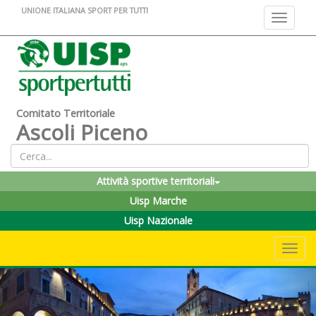
UNIONE ITALIANA SPORT PER TUTTI
Toggle na
Comitato Territoriale
Ascoli Piceno
Attività sportive territoriali
Uisp Marche
Uisp Nazionale
Toggle 
Previous
Nex