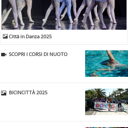
Città in Danza 2025
Tiziano Pesce nel Cda di Fondazione Terzjus: prima riunione a
Roma
SCOPRI I CORSI DI NUOTO
BICINCITTÀ 2025