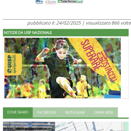
pubblicato il: 24/02/2025 | visualizzato 866 volte
NOTIZIE DA UISP NAZIONALE
DOVE SIAMO
FACEBOOK
INSTAGRAM
ORARI SEDE
"Superare gli ostacoli": la relazione di Tiziano Pesce al CN Uisp