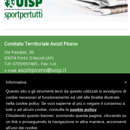
Comitato Territoriale Ascoli Piceno
La formazione Uisp rallenta ma prosegue anche in estate
Via Pasubio, 36
63074 Porto D'Ascoli (AP)
Tel: 0735/657465 - Fax: n.d.
ascolipiceno@uisp.it
e-mail:
C.F.: 91032850447
Informativa
×
Area Riservata 2.0
Questo sito o gli strumenti terzi da questo utilizzati si avvalgono di
cookie necessari al funzionamento ed utili alle finalità illustrate
nella cookie policy. Se vuoi saperne di più o negare il consenso a
tutti o ad alcuni cookie, consulta la
cookie policy
.
Chiudendo questo banner, scorrendo questa pagina, cliccando su
un link o proseguendo la navigazione in altra maniera, acconsenti
Tiziano Pesce nel Cda di Fondazione Terzjus: prima riunione a
all’uso dei cookie.