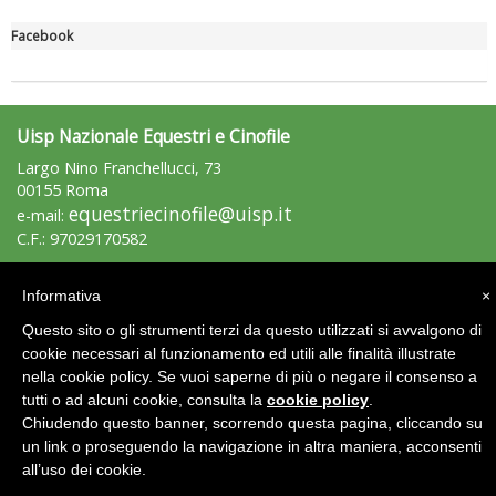
Facebook
Uisp Nazionale Equestri e Cinofile
Largo Nino Franchellucci, 73
Tiziano Pesce a Radio InBlu2000 traccia il bilancio della stagione
00155 Roma
equestriecinofile@uisp.it
e-mail:
C.F.: 97029170582
Area Riservata 2.0
Informativa
×
Questo sito o gli strumenti terzi da questo utilizzati si avvalgono di
cookie necessari al funzionamento ed utili alle finalità illustrate
nella cookie policy. Se vuoi saperne di più o negare il consenso a
tutti o ad alcuni cookie, consulta la
cookie policy
.
Chiudendo questo banner, scorrendo questa pagina, cliccando su
un link o proseguendo la navigazione in altra maniera, acconsenti
all’uso dei cookie.
Ddl Lobby, Uisp: “Il Parlamento valorizzi le nostre specificità"