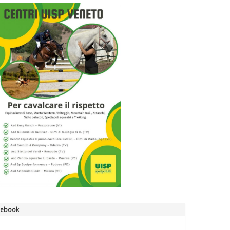
valorizzi le nostre specificità"
La formazione Uisp rallenta ma
prosegue anche in estate
Tiziano Pesce nel Cda di
Fondazione Terzjus: prima riunione
a Roma
cebook