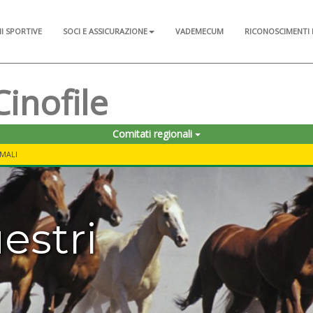
NI SPORTIVE
SOCI E ASSICURAZIONE
VADEMECUM
RICONOSCIMENTI 
Cinofile
Comitati regionali
IMALI
estri