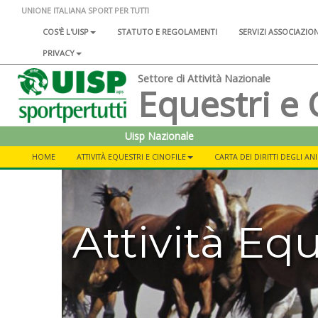
UNIONE ITALIANA SPORT PER TUTTI
COS'È L'UISP
STATUTO E REGOLAMENTI
SERVIZI ASSOCIAZIO
PRIVACY
Settore di Attività Nazionale
Equestri e 
Uisp Nazionale
HOME
ATTIVITÀ EQUESTRI E CINOFILE
CARTA DEI DIRITTI DEGLI AN
Attività Equ