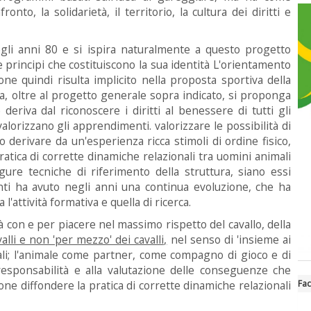
nto, la solidarietà, il territorio, la cultura dei diritti e
li anni 80 e si ispira naturalmente a questo progetto
e principi che costituiscono la sua identità L'orientamento
ione quindi risulta implicito nella proposta sportiva della
ra, oltre al progetto generale sopra indicato, si proponga
 deriva dal riconoscere i diritti al benessere di tutti gli
lorizzano gli apprendimenti. valorizzare le possibilità di
 derivare da un'esperienza ricca stimoli di ordine fisico,
ratica di corrette dinamiche relazionali tra uomini animali
igure tecniche di riferimento della struttura, siano essi
genti ha avuto negli anni una continua evoluzione, che ha
a l'attività formativa e quella di ricerca.
con e per piacere nel massimo rispetto del cavallo, della
alli e non 'per mezzo' dei cavalli,
nel senso di 'insieme ai
mali; l'animale come partner, come compagno di gioco e di
responsabilità e alla valutazione delle conseguenze che
Fa
zione diffondere la pratica di corrette dinamiche relazionali