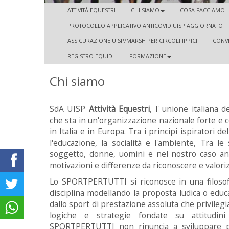
ATTIVITÀ EQUESTRI
CHI SIAMO
COSA FACCIAMO
PROTOCOLLO APPLICATIVO ANTICOVID UISP AGGIORNATO
ASSICURAZIONE UISP/MARSH PER CIRCOLI IPPICI
CONVE
REGISTRO EQUIDI
FORMAZIONE
Chi siamo
SdA UISP
Attività Equestri
, l' unione italiana d
che sta in un'organizzazione nazionale forte e c
in Italia e in Europa. Tra i principi ispiratori d
l'educazione, la socialità e l'ambiente, Tra le
soggetto, donne, uomini e nel nostro caso anch
motivazioni e differenze da riconoscere e valori
Lo SPORTPERTUTTI si riconosce in una filosofia
disciplina modellando la proposta ludica o educat
dallo sport di prestazione assoluta che privilegi
logiche e strategie fondate su attitudini 
SPORTPERTUTTI non rinuncia a sviluppare p