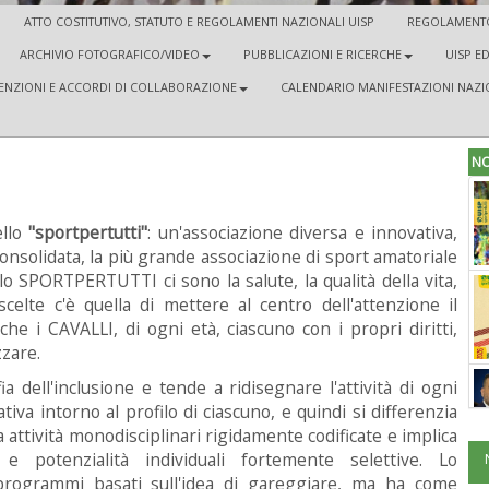
ATTO COSTITUTIVO, STATUTO E REGOLAMENTI NAZIONALI UISP
REGOLAMENTO
ARCHIVIO FOTOGRAFICO/VIDEO
PUBBLICAZIONI E RICERCHE
UISP E
NZIONI E ACCORDI DI COLLABORAZIONE
CALENDARIO MANIFESTAZIONI NAZI
NO
ello
"sportpertutti"
: un'associazione diversa e innovativa,
onsolidata, la più grande associazione di sport amatoriale
ello SPORTPERTUTTI ci sono la salute, la qualità della vita,
 scelte c'è quella di mettere al centro dell'attenzione il
e i CAVALLI, di ogni età, ciascuno con i propri diritti,
zzare.
 dell'inclusione e tende a ridisegnare l'attività di ogni
iva intorno al profilo di ciascuno, e quindi si differenzia
a attività monodisciplinari rigidamente codificate e implica
e potenzialità individuali fortemente selettive. Lo
rogrammi basati sull'idea di gareggiare, ma ha come