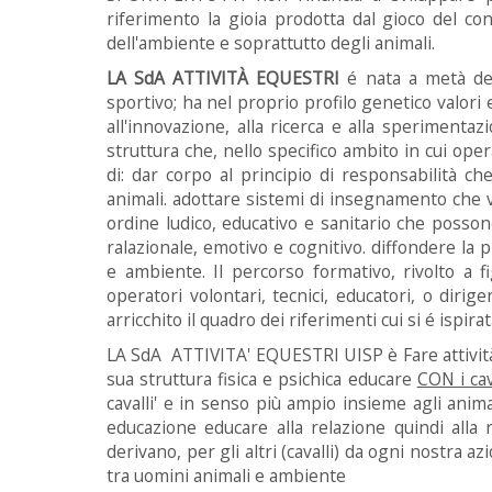
riferimento la gioia prodotta dal gioco del confro
dell'ambiente e soprattutto degli animali.
LA SdA ATTIVITÀ EQUESTRI
é nata a metà deg
sportivo; ha nel proprio profilo genetico valori 
all'innovazione, alla ricerca e alla sperimentaz
struttura che, nello specifico ambito in cui ope
di: dar corpo al principio di responsabilità che
animali. adottare sistemi di insegnamento che va
ordine ludico, educativo e sanitario che possono
ralazionale, emotivo e cognitivo. diffondere la p
e ambiente. Il percorso formativo, rivolto a f
operatori volontari, tecnici, educatori, o diri
arricchito il quadro dei riferimenti cui si é ispirat
LA SdA ATTIVITA' EQUESTRI UISP è Fare attività 
sua struttura fisica e psichica educare
CON i cav
cavalli' e in senso più ampio insieme agli ani
educazione educare alla relazione quindi alla 
derivano, per gli altri (cavalli) da ogni nostra a
tra uomini animali e ambiente