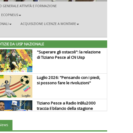
 GENERALE ATTIVITÀ E FORMAZIONE
D ECOPNEUS
ONALI
ACQUISIZIONE LICENZE A MONTARE
TIZIE DA UISP NAZIONALE
"Superare gli ostacoli": la relazione
di Tiziano Pesce al CN Uisp
Luglio 2026: "Pensando con i piedi,
si possono fare le rivoluzioni"
Tiziano Pesce a Radio InBlu2000
traccia il bilancio della stagione
News
Ddl Lobby, Uisp: “Il Parlamento