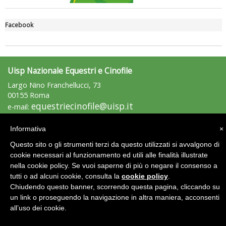
Facebook
Uisp Nazionale Equestri e Cinofile
Largo Nino Franchellucci, 73
Tiziano Pesce a Radio InBlu2000 traccia il bilancio della stagione
00155 Roma
equestriecinofile@uisp.it
e-mail:
C.F.: 97029170582
Informativa
×
Area Riservata 2.0
Questo sito o gli strumenti terzi da questo utilizzati si avvalgono di
cookie necessari al funzionamento ed utili alle finalità illustrate
nella cookie policy. Se vuoi saperne di più o negare il consenso a
tutti o ad alcuni cookie, consulta la
cookie policy
.
Chiudendo questo banner, scorrendo questa pagina, cliccando su
un link o proseguendo la navigazione in altra maniera, acconsenti
all’uso dei cookie.