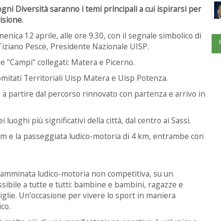
ogni Diversità saranno i temi principali a cui ispirarsi per
isione.
omenica 12 aprile, alle ore 9.30, con il segnale simbolico di
Tiziano Pesce, Presidente Nazionale UISP.
 "Campi" collegati: Matera e Picerno.
omitati Territoriali Uisp Matera e Uisp Potenza.
, a partire dal percorso rinnovato con partenza e arrivo in
 luoghi più significativi della città, dal centro ai Sassi.
 km e la passeggiata ludico-motoria di 4 km, entrambe con
camminata ludico-motoria non competitiva, su un
sibile a tutte e tutti: bambine e bambini, ragazze e
glie. Un’occasione per vivere lo sport in maniera
co.