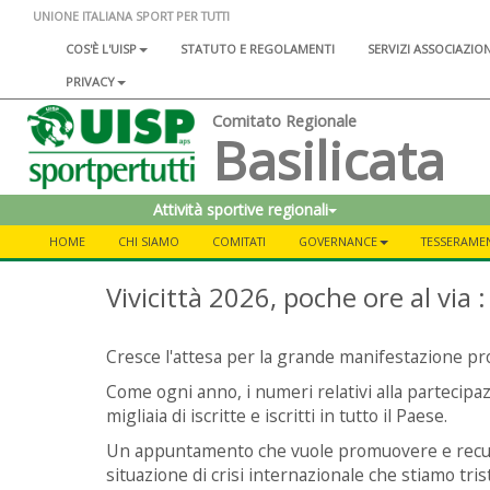
UNIONE ITALIANA SPORT PER TUTTI
COS'È L'UISP
STATUTO E REGOLAMENTI
SERVIZI ASSOCIAZIO
PRIVACY
Comitato Regionale
Basilicata
Attività sportive regionali
HOME
CHI SIAMO
COMITATI
GOVERNANCE
TESSERAME
Vivicittà 2026, poche ore al via 
Cresce l'attesa per la grande manifestazione pr
Come ogni anno, i numeri relativi alla partecipaz
migliaia di iscritte e iscritti in tutto il Paese.
Un appuntamento che vuole promuovere e recupera
situazione di crisi internazionale che stiamo tr