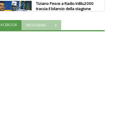
Tiziano Pesce a Radio InBlu2000
traccia il bilancio della stagione
FACEBOOK
INSTAGRAM
x
Ddl Lobby, Uisp: “Il Parlamento
valorizzi le nostre specificità"
La formazione Uisp rallenta ma
prosegue anche in estate
Tiziano Pesce nel Cda di
Fondazione Terzjus: prima riunione
a Roma