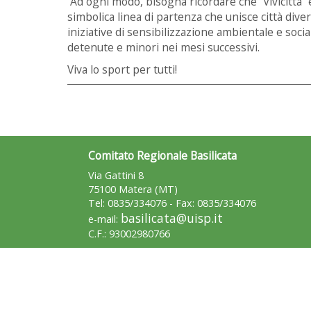
Ad ogni modo, bisogna ricordare che “Vivicittà” 
simbolica linea di partenza che unisce città diver
iniziative di sensibilizzazione ambientale e soc
detenute e minori nei mesi successivi.
Viva lo sport per tutti!
Comitato Regionale Basilicata
Via Gattini 8
75100 Matera (MT)
Tel: 0835/334076 - Fax: 0835/334076
basilicata@uisp.it
e-mail:
C.F.: 93002980766