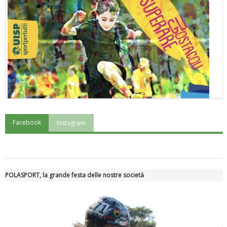
Facebook
Instagram
"Superare gli ostacoli": la relazione di Tiziano Pesce al CN Uisp
POLASPORT, la grande festa delle nostre società