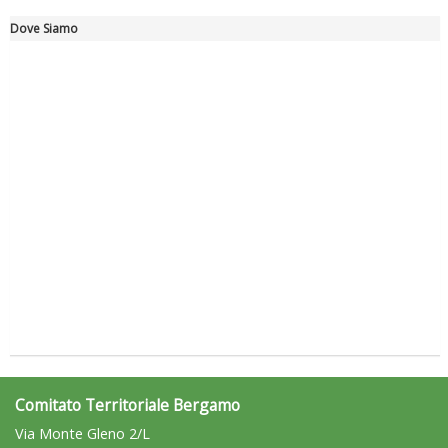
Dove Siamo
Ddl Lobby, Uisp: “Il Parlamento valorizzi le nostre specificità"
Comitato Territoriale Bergamo
Via Monte Gleno 2/L