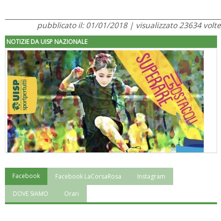
pubblicato il: 01/01/2018 | visualizzato 23634 volte
NOTIZIE DA UISP NAZIONALE
Facebook
Facebook LaCorsaRosa
Instagram
"Superare gli ostacoli": la relazione di Tiziano Pesce al CN Uisp
DOVE SIAMO
Orari