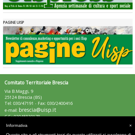
PAGINE UISP
Comitato Territoriale Brescia
Via B.Maggi, 9
25124 Brescia (BS)
Tel: 030/47191 - Fax: 030/2400416
brescia@uisp.it
e-mail:
C.F.: 02945830178
Informativa
×
Area Riservata 2.0
Questo sito o gli strumenti terzi da questo utilizzati si avvalgono di