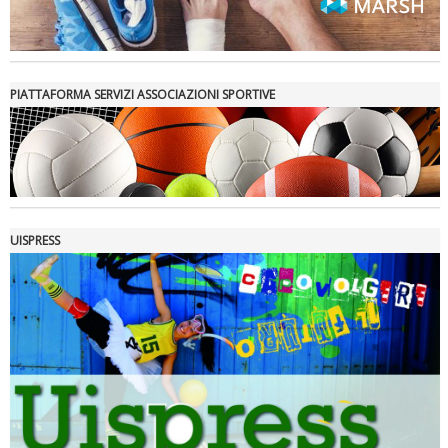
PIATTAFORMA SERVIZI ASSOCIAZIONI SPORTIVE
La formazione Uisp rallenta ma prosegue anche in estate
UISPRESS
Tiziano Pesce nel Cda di Fondazione Terzjus: prima riunione a
Roma