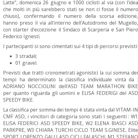
Latte", domenica 26 giugno e 1000 ciclisti al via (con l'idea
che molti in più sarebbero stati se non ci fosse il numero
chiuso), confermando il numero della scorsa edizione,
hanno preso il via all'interno dell'Autodromo del Mugello,
con starter d'eccezione il Sindaco di Scarperia e San Piero
Federico Ignesti.
I partecipanti si sono cimentati sui 4 tipi di percorsi previsti:
3 stradali;
01 gravel.
Previsti due tratti cronometrati agonistici la cui somma dei
tempi ha determinato la classifica individuale vinta da :
ADRIANO NOCCIOLINI dell'ASD TEAM MARATHON BIKE
per quanto riguarda gli uomini e ELISA FEDERIGI del ASD
SPEEDY BIKE.
La classifica per somma dei tempi è stata vinta dal VITAM-IN
CMF ASD, i vincitori di categoria sono stati i seguenti : W1
ELISA FEDERICI ASD SPEEDY BIKE, W2 ELENA BIASCI ASD
PARKPRE, W3 CHIARA TURCHI CICLO TEAM S.GINESE, Elite
SPORT LORENZO GALLI ASD CICLI FALASCHI M1 STEFANO