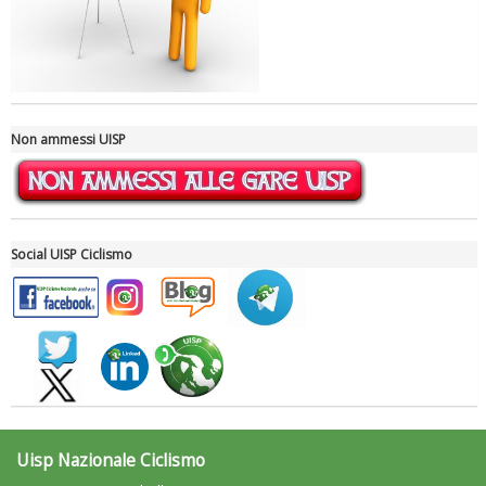
Tiziano Pesce a Radio InBlu2000 traccia il bilancio della stagione
Non ammessi UISP
Social UISP Ciclismo
Ddl Lobby, Uisp: “Il Parlamento valorizzi le nostre specificità"
Uisp Nazionale Ciclismo