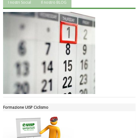
I nostri Social
Il nostro BLOG
Luglio 2026: "Pensando con i piedi, si possono fare le
rivoluzioni"
Formazione UISP Ciclismo