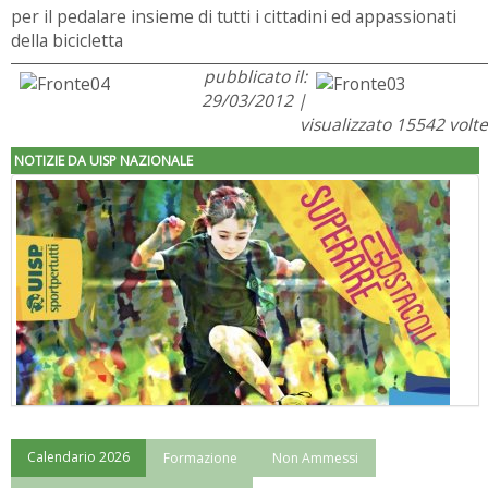
per il pedalare insieme di tutti i cittadini ed appassionati
della bicicletta
pubblicato il:
29/03/2012 |
visualizzato 15542 volte
NOTIZIE DA UISP NAZIONALE
Calendario 2026
Formazione
Non Ammessi
"Superare gli ostacoli": la relazione di Tiziano Pesce al CN Uisp