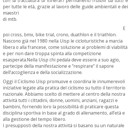
con la tracciatura di itinerari permanenti fruibili da tutti e
per tutte le età, grazie al lavoro delle guide ambientali e dei
maestri
di mtb.
E
poi cross, bmx, bike trial, crono, duathlon e il triathlon.
Nascono già nel 1980 nella Uisp le cicloturistiche a marcia
libera o alla francese, come soluzione ai problemi di viabilità
e per non dare troppa spinta alla competizione
esasperata.Nella Uisp chi pedala deve essere a suo agio,
partecipe della manifestazione e “respirare” il sapore
dell’accoglienza e della socializzazione.
Oggi il Ciclismo Uisp promuove e coordina le innumerevoli
iniziative legate alla pratica del ciclismo su tutto il territorio
nazionale. Abbiamo scelto di mettere al centro della nostra
attività tutti i cittadini, donne, uomini, anziani, ragazzi e
bambini, fornendo loro la possibilità di praticare questa
disciplina sportiva in base al grado di allenamento, all’età e
alla gestione del tempo libero.
I presupposti della nostra attività si basano su un naturale