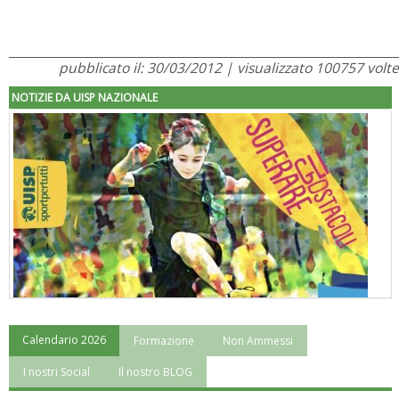
pubblicato il: 30/03/2012 | visualizzato 100757 volte
NOTIZIE DA UISP NAZIONALE
Calendario 2026
Formazione
Non Ammessi
"Superare gli ostacoli": la relazione di Tiziano Pesce al CN Uisp
I nostri Social
Il nostro BLOG