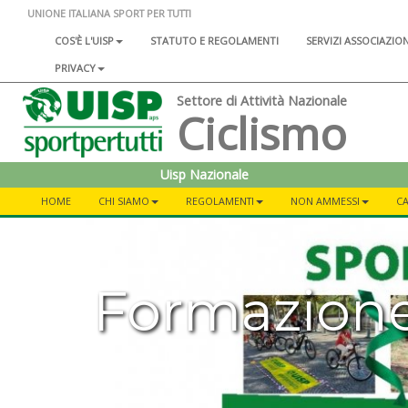
UNIONE ITALIANA SPORT PER TUTTI
COS'È L'UISP
STATUTO E REGOLAMENTI
SERVIZI ASSOCIAZIO
PRIVACY
Settore di Attività Nazionale
Ciclismo
Uisp Nazionale
HOME
CHI SIAMO
REGOLAMENTI
NON AMMESSI
C
Formazion