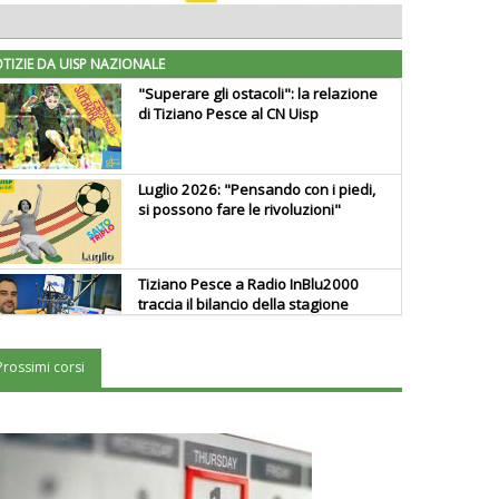
TIZIE DA UISP NAZIONALE
"Superare gli ostacoli": la relazione
di Tiziano Pesce al CN Uisp
Luglio 2026: "Pensando con i piedi,
si possono fare le rivoluzioni"
Tiziano Pesce a Radio InBlu2000
traccia il bilancio della stagione
Prossimi corsi
Ddl Lobby, Uisp: “Il Parlamento
valorizzi le nostre specificità"
La formazione Uisp rallenta ma
prosegue anche in estate