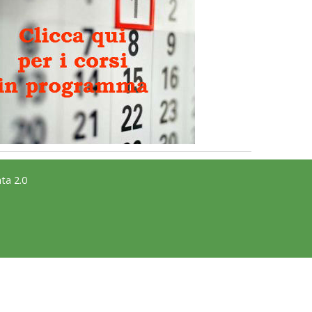
Tiziano Pesce nel Cda di
Fondazione Terzjus: prima riunione
a Roma
ta 2.0