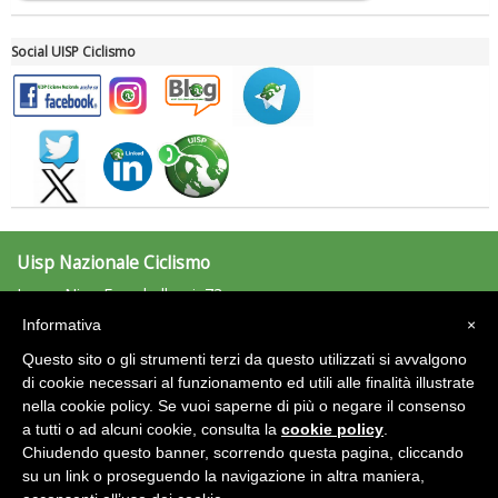
Social UISP Ciclismo
Ddl Lobby, Uisp: “Il Parlamento valorizzi le nostre specificità"
Uisp Nazionale Ciclismo
Largo Nino Franchellucci, 73
00155 Roma
Informativa
×
ciclismo@uisp.it
e-mail:
Questo sito o gli strumenti terzi da questo utilizzati si avvalgono
C.F.:97029170582
di cookie necessari al funzionamento ed utili alle finalità illustrate
nella cookie policy. Se vuoi saperne di più o negare il consenso
Area Riservata 2.0
a tutti o ad alcuni cookie, consulta la
cookie policy
.
Chiudendo questo banner, scorrendo questa pagina, cliccando
su un link o proseguendo la navigazione in altra maniera,