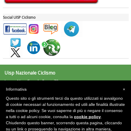
Social UISP Ciclismo
Ddl Lobby, Uisp: “Il Parlamento valorizzi le nostre specificità"
Uisp Nazionale Ciclismo
Largo Nino Franchellucci, 73
00155 Roma
Informativa
×
ciclismo@uisp.it
e-mail:
Questo sito o gli strumenti terzi da questo utilizzati si avvalgono
C.F.:97029170582
di cookie necessari al funzionamento ed utili alle finalità illustrate
nella cookie policy. Se vuoi saperne di più o negare il consenso
Area Riservata 2.0
a tutti o ad alcuni cookie, consulta la
cookie policy
.
Chiudendo questo banner, scorrendo questa pagina, cliccando
su un link o proseguendo la navigazione in altra maniera,