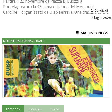
Partirà il 22 novembre da Piazza B. Buozzi a
Pontelagoscuro la 47esima edizione del Memorial
Condividi
Cardinelli organizzato da Uisp Ferrara. Una tradizione che
si rinn [...]
8 luglio 2026
ARCHIVIO NEWS
NOTIZIE DA UISP NAZIONALE
Facebook
Instagram
Twitter
"Superare gli ostacoli": la relazione di Tiziano Pesce al CN Uisp