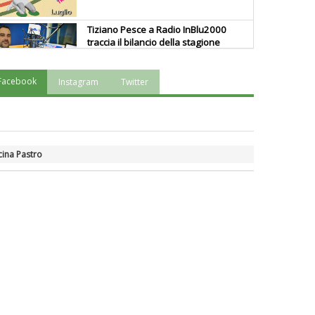
Tiziano Pesce a Radio InBlu2000
traccia il bilancio della stagione
Facebook
Instagram
Twitter
Ddl Lobby, Uisp: “Il Parlamento
valorizzi le nostre specificità"
La formazione Uisp rallenta ma
cina Pastro
prosegue anche in estate
Tiziano Pesce nel Cda di
Fondazione Terzjus: prima riunione
a Roma