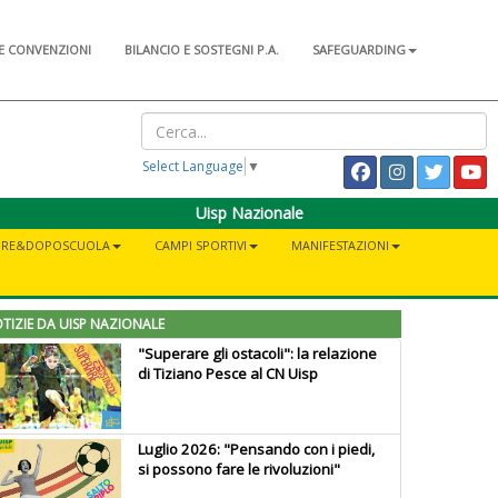
E CONVENZIONI
BILANCIO E SOSTEGNI P.A.
SAFEGUARDING
Select Language
▼
Uisp Nazionale
PRE&DOPOSCUOLA
CAMPI SPORTIVI
MANIFESTAZIONI
TIZIE DA UISP NAZIONALE
"Superare gli ostacoli": la relazione
di Tiziano Pesce al CN Uisp
Luglio 2026: "Pensando con i piedi,
si possono fare le rivoluzioni"