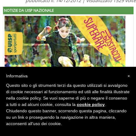
pubblicato il: 14/12/2012 | visualizzato 1529 volte
NOTIZIE DA UISP NAZIONALE
Informativa
×
Questo sito o gli strumenti terzi da questo utilizzati si avvalgono
di cookie necessari al funzionamento ed utili alle finalità illustrate
Facebook
Instagram
Twitter
"Superare gli ostacoli": la relazione di Tiziano Pesce al CN Uisp
nella cookie policy. Se vuoi saperne di più o negare il consenso
a tutti o ad alcuni cookie, consulta la
cookie policy
.
Chiudendo questo banner, scorrendo questa pagina, cliccando
su un link o proseguendo la navigazione in altra maniera,
acconsenti all’uso dei cookie.
Piscina Pastro