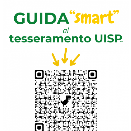
Tiziano Pesce a Radio InBlu2000 traccia il bilancio della stagione