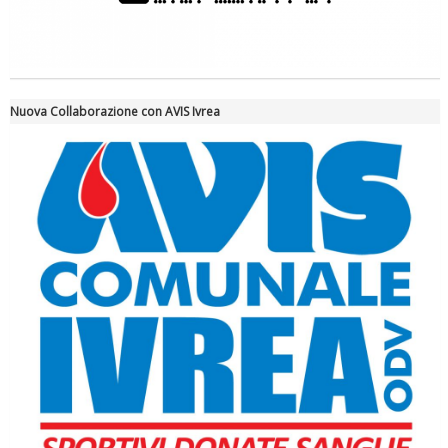
Ddl Lobby, Uisp: “Il Parlamento valorizzi le nostre specificità"
Nuova Collaborazione con AVIS Ivrea
La formazione Uisp rallenta ma prosegue anche in estate