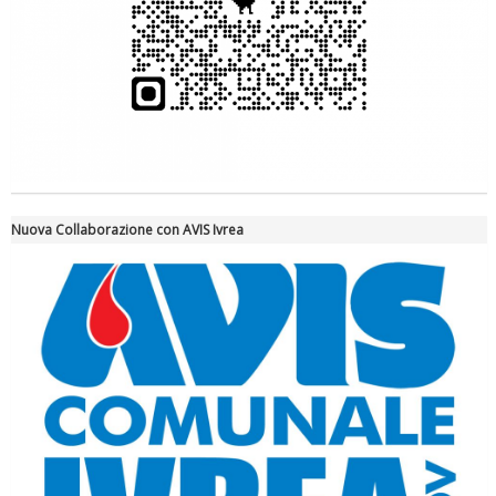
Ddl Lobby, Uisp: “Il Parlamento valorizzi le nostre specificità"
Nuova Collaborazione con AVIS Ivrea
La formazione Uisp rallenta ma prosegue anche in estate