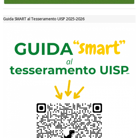
Luglio 2026: "Pensando con i piedi, si possono fare le
rivoluzioni"
Guida SMART al Tesseramento UISP 2025-2026
Tiziano Pesce a Radio InBlu2000 traccia il bilancio della stagione