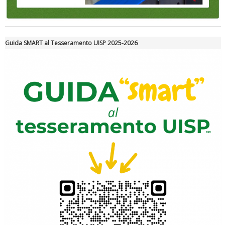
Luglio 2026: "Pensando con i piedi, si possono fare le
rivoluzioni"
Guida SMART al Tesseramento UISP 2025-2026
Tiziano Pesce a Radio InBlu2000 traccia il bilancio della stagione