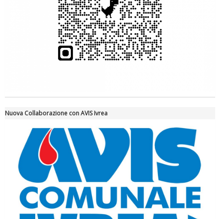
Ddl Lobby, Uisp: “Il Parlamento valorizzi le nostre specificità"
Nuova Collaborazione con AVIS Ivrea
La formazione Uisp rallenta ma prosegue anche in estate