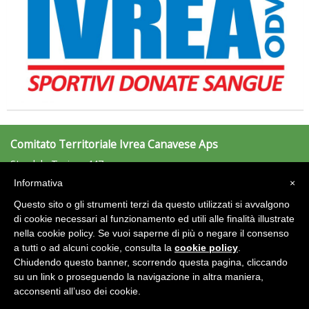
Comitato Territoriale Ivrea Canavese Aps
Stradale Torino, 447
Tiziano Pesce nel Cda di Fondazione Terzjus: prima riunione a
10015 S.B.D'Ivrea (TO)
Informativa
×
Roma
Tel: 0125/632151 - Fax: 0125/632151
Questo sito o gli strumenti terzi da questo utilizzati si avvalgono
ivreacanavese@uisp.it
e-mail:
di cookie necessari al funzionamento ed utili alle finalità illustrate
nella cookie policy. Se vuoi saperne di più o negare il consenso
Area Riservata 2.0
a tutti o ad alcuni cookie, consulta la
cookie policy
.
Chiudendo questo banner, scorrendo questa pagina, cliccando
su un link o proseguendo la navigazione in altra maniera,
acconsenti all’uso dei cookie.