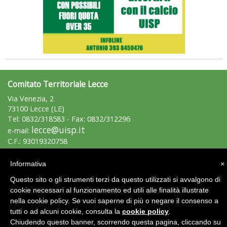
Tiziano Pesce a Radio InBlu2000 traccia il bilancio della stagione
Comitato Territoriale Lecce
Via Venezia, 2
73100 Lecce (LE)
Tel: 0832/318583 - Fax: 0832/312296
lecce@uisp.it
e-mail:
C.F.: 93019320758
P.Iva: 02592760751
Informativa
×
Area Riservata 2.0
Questo sito o gli strumenti terzi da questo utilizzati si avvalgono di
cookie necessari al funzionamento ed utili alle finalità illustrate
nella cookie policy. Se vuoi saperne di più o negare il consenso a
tutti o ad alcuni cookie, consulta la
cookie policy
.
Ddl Lobby, Uisp: “Il Parlamento valorizzi le nostre specificità"
Chiudendo questo banner, scorrendo questa pagina, cliccando su