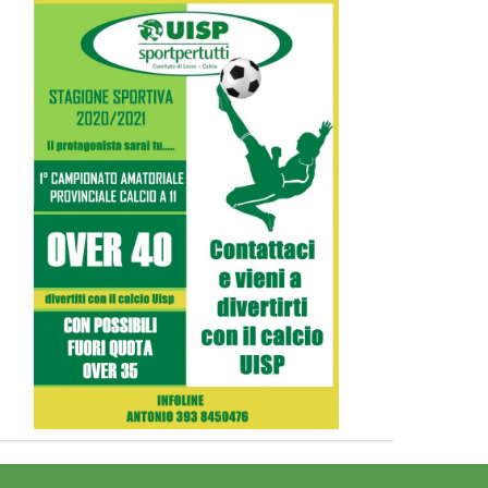
Tiziano Pesce nel Cda di
Fondazione Terzjus: prima riunione
a Roma