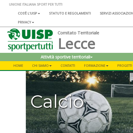
UNIONE ITALIANA SPORT PER TUTTI
COS'È L'UISP
STATUTO E REGOLAMENTI
SERVIZI ASSOCIAZIO
PRIVACY
Comitato Territoriale
Lecce
Attività sportive territoriali
HOME
CHI SIAMO
CONTATTI
FORMAZIONE
PROGETTI
Calcio