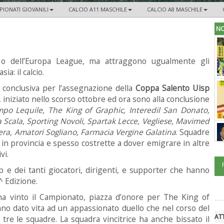
IONATI GIOVANILI
CALCIO A11 MASCHILE
CALCIO A8 MASCHILE
NO
 dell’Europa League, ma attraggono ugualmente gli
a: il calcio.
se conclusiva per l’assegnazione della
Coppa Salento Uisp
 iniziato nello scorso ottobre ed ora sono alla conclusione
po Lequile, The King of Graphic, Interedil San Donato,
a Scala, Sporting Novoli, Spartak Lecce, Vegliese, Mavimed
era, Amatori Sogliano, Farmacia Vergine Galatina
. Squadre
i in provincia e spesso costrette a dover emigrare in altre
vi.
sp e dei tanti giocatori, dirigenti, e supporter che hanno
^ Edizione.
vinto il Campionato, piazza d’onore per The King of
nno dato vita ad un appassionato duello che nel corso del
ATT
 tre le squadre. La squadra vincitrice ha anche bissato il