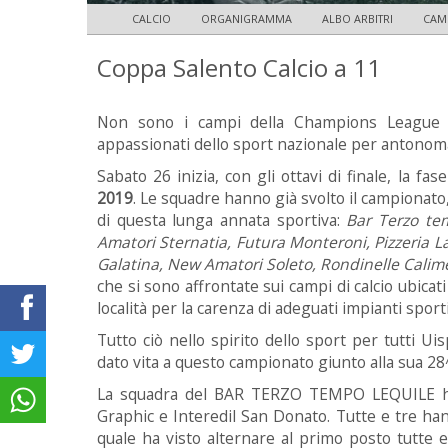
CALCIO
ORGANIGRAMMA
ALBO ARBITRI
CAMP
Coppa Salento Calcio a 11
Non sono i campi della Champions League o
appassionati dello sport nazionale per antonomasi
Sabato 26 inizia, con gli ottavi di finale, la fa
2019
. Le squadre hanno già svolto il campionato,
di questa lunga annata sportiva:
Bar Terzo tem
Amatori Sternatia, Futura Monteroni, Pizzeria L
Galatina, New Amatori Soleto, Rondinelle Calim
che si sono affrontate sui campi di calcio ubicat
località per la carenza di adeguati impianti sporti
Tutto ciò nello spirito dello sport per tutti Ui
dato vita a questo campionato giunto alla sua 28
La squadra del BAR TERZO TEMPO LEQUILE ha 
Graphic e Interedil San Donato. Tutte e tre ha
quale ha visto alternare al primo posto tutte e