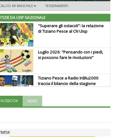
CALCIO A9 MASCHILE
TESSERAMENTI
TIZIE DA UISP NAZIONALE
"Superare gli ostacoli": la relazione
di Tiziano Pesce al CN Uisp
Luglio 2026: "Pensando con i piedi,
si possono fare le rivoluzioni"
Tiziano Pesce a Radio InBlu2000
traccia il bilancio della stagione
FACEBOOK
NEWS
Ddl Lobby, Uisp: “Il Parlamento
valorizzi le nostre specificità"
La formazione Uisp rallenta ma
IVITA'
prosegue anche in estate