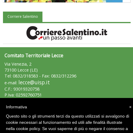
Corriere Salentino
"Superare gli ostacoli": la relazione di Tiziano Pesce al CN Uisp
Comitato Territoriale Lecce
Via Venezia, 2
73100 Lecce (LE)
Tel: 0832/318583 - Fax: 0832/312296
lecce@uisp.it
e-mail:
C.F.: 93019320758
P.Iva: 02592760751
Luglio 2026: "Pensando con i piedi, si possono fare le
rivoluzioni"
Informativa
×
Area Riservata 2.0
Questo sito o gli strumenti terzi da questo utilizzati si avvalgono di
cookie necessari al funzionamento ed utili alle finalità illustrate
nella cookie policy. Se vuoi saperne di più o negare il consenso a