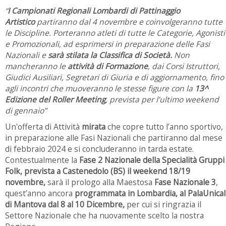
“
I Campionati Regionali Lombardi di Pattinaggio
Artistico
partiranno dal 4 novembre e coinvolgeranno tutte
le Discipline.
Porteranno atleti di tutte le Categorie, Agonisti
e Promozionali, ad esprimersi in preparazione delle Fasi
Nazionali e
sarà stilata la Classifica di Società.
Non
mancheranno le
attività di Formazione
, dai Corsi Istruttori,
Giudici Ausiliari, Segretari di Giuria e di aggiornamento, fino
agli incontri che muoveranno le stesse figure con la
13^
Edizione del Roller Meeting
, prevista per l’ultimo weekend
di gennaio”
Un'offerta di Attività
mirata
che copre tutto l’anno sportivo,
in preparazione alle Fasi Nazionali che partiranno dal mese
di febbraio 2024 e si concluderanno in tarda estate.
Contestualmente la
Fase 2 Nazionale della Specialità Gruppi
Folk, prevista a Castenedolo (BS)
il weekend 18/19
novembre,
sarà il prologo alla Maestosa
Fase Nazionale 3
,
quest’anno ancora
programmata in Lombardia, al PalaUnical
di Mantova dal 8 al 10 Dicembre,
per cui si ringrazia il
Settore Nazionale che ha nuovamente scelto la nostra