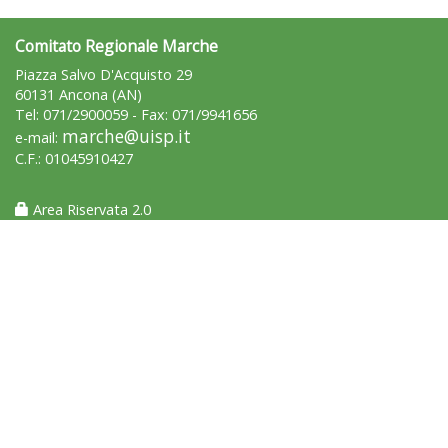
Comitato Regionale Marche
"Superare gli ostacoli": la relazione di Tiziano Pesce al CN Uisp
Piazza Salvo D'Acquisto 29
60131 Ancona (AN)
Tel: 071/2900059 - Fax: 071/9941656
marche@uisp.it
e-mail:
C.F.: 01045910427
Area Riservata 2.0
Luglio 2026: "Pensando con i piedi, si possono fare le
rivoluzioni"