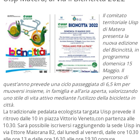
Il comitato
territoriale Uisp
di Matera
presenta la
nuova edizione
del Bicincittà, in
programma
domenica 15
Maggio. Il
percorso di
quest’anno prevede una ciclo passeggiata di 6,5 km per
muoversi insieme, in famiglia e all’aria aperta, valorizzando
uno stile di vita attivo mediante l’utilizzo della bicicletta in
città.
La tradizionale pedalata ecologista targata Uisp prevede il
ritrovo dalle 10 in piazza Vittorio Veneto,con partenza alle
10.30. Sarà possibile iscriversi raggiungendo la sede Uisp in
via Ettore Maiorana 82, dal lunedì al venerdì, dalle ore 10.30
alle ore 13 e dalle ore 16.30 alle ore 19.30 oppure