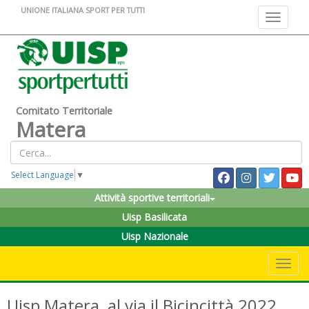
UNIONE ITALIANA SPORT PER TUTTI
Toggle na
Comitato Territoriale
Matera
Select Language
▼
Attività sportive territoriali
Uisp Basilicata
Uisp Nazionale
Toggle 
Uisp Matera, al via il Bicincittà 2022