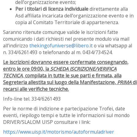
dell’organizzazione evento;
Per i titolari di licenza individuale
direttamente alla
Asd affiliata incaricata dell’organizzazione evento e in
copia al Comitato Territoriale di appartenenza.
Saranno ritenute comunque valide le iscrizioni fatte
comunicando i dati richiesti nel presente modulo via mail
all’indirizzo
thekingofuniverse@libero.it
o via whatsapp al
n. 334/6261493 o telefonando al m. 0434/734524.
Le iscrizioni dovranno essere confermate consegnando,
entro le ore 09:00, la
SCHEDA ISCRIZIONE/VERIFICA
TECNICA
,
compilata in tutte le sue parti e firmata, alla
Segreteria allestita sul luogo della Manifestazione,
PRIMA
di
recarsi alle verifiche tecniche.
Info-line tel. 334/6261493
Per le norme di indizione e partecipazione Trofei, date
eventi, riepilogo tempi e tutte le informazioni sul mondo
DRIVER/SLALOM UISP consultare i link:
https://www.uisp.it/motorismo/autoformuladriver