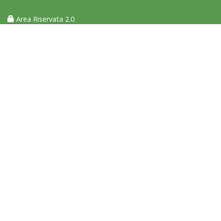
Area Riservata 2.0
Ddl Lobby, Uisp: “Il Parlamento valorizzi le nostre specificità"
La formazione Uisp rallenta ma prosegue anche in estate