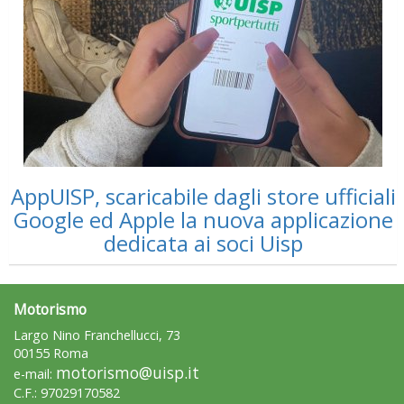
AppUISP, scaricabile dagli store ufficiali
Tiziano Pesce a Radio InBlu2000 traccia il bilancio della stagione
Google ed Apple la nuova applicazione
dedicata ai soci Uisp
Motorismo
Largo Nino Franchellucci, 73
00155 Roma
motorismo@uisp.it
e-mail:
C.F.: 97029170582