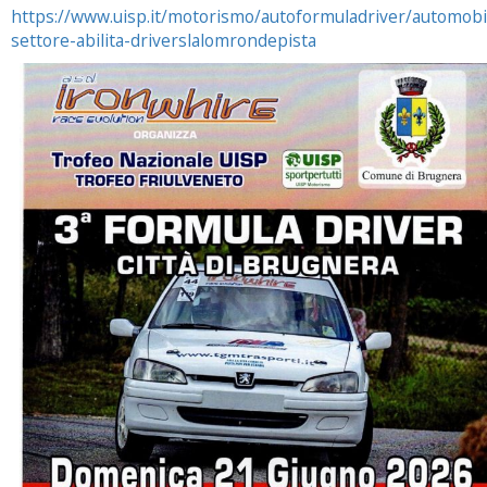
https://www.uisp.it/motorismo/autoformuladriver/automobi
settore-abilita-driverslalomrondepista