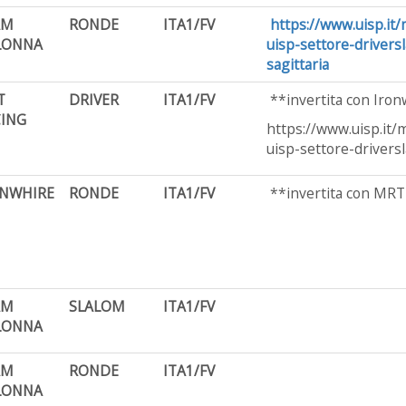
AM
RONDE
ITA1/FV
https://www.uisp.it
LONNA
uisp-settore-driversl
sagittaria
T
DRIVER
ITA1/FV
**invertita con Iro
ING
https://www.uisp.it/
uisp-settore-drivers
ONWHIRE
RONDE
ITA1/FV
**invertita con MRT
AM
SLALOM
ITA1/FV
LONNA
AM
RONDE
ITA1/FV
LONNA