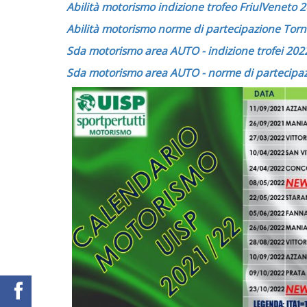
Abilità motorismo indizione trofeo FriulVeneto 
Abilità motorismo norme di partecipazione Tor
Sda motorismo area AUTO - indizione trofei 20
Sda motorismo area AUTO - norme di partecipaz