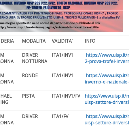
DERIA
MODALITA'
VALIDITA'
INFO
AM
DRIVER
ITA1/INV1
https://www.uisp.it
LONNA
NOTTURNA
2-prova-trofei-inver
AM
RONDE
ITA1/INV1
https://www.uisp.it
LONNA
inverno-e-nazionale
CHAEL
PISTA
ITA1/INV1/FV
https://www.uisp.it
ING
uisp-settore-driversl
AM
DRIVER
ITA1/FV
https://www.uisp.it
LONNA
uisp-settore-driver