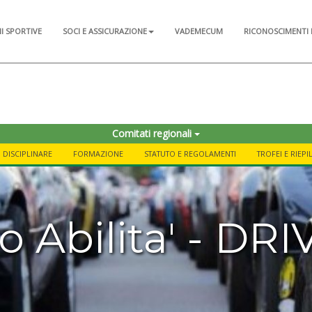
NI SPORTIVE
SOCI E ASSICURAZIONE
VADEMECUM
RICONOSCIMENTI 
Comitati regionali
DISCIPLINARE
FORMAZIONE
STATUTO E REGOLAMENTI
TROFEI E RIEP
to Abilita' - D