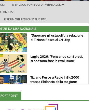
ALOM
RIEPILOGO PUNTEGGI DRIVER/SLALOM
LALOM UISP
RIFERIMENTI RESPONSABILE SITO
TIZIE DA UISP NAZIONALE
"Superare gli ostacoli": la relazione
di Tiziano Pesce al CN Uisp
Luglio 2026: "Pensando con i piedi,
si possono fare le rivoluzioni"
Tiziano Pesce a Radio InBlu2000
traccia il bilancio della stagione
SPORT POINT
Ddl Lobby, Uisp: “Il Parlamento
valorizzi le nostre specificità"