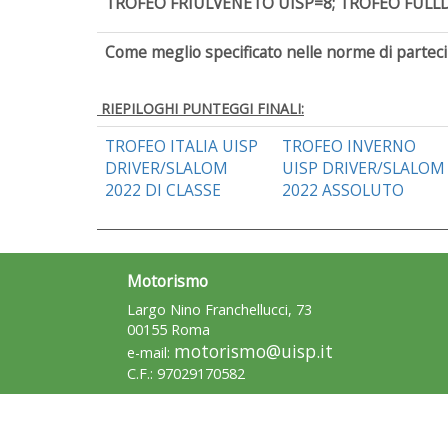
TROFEO
FRIÛLVENETO
UISP=8; TROFEO FULLDR
Come meglio specificato nelle norme di parteci
RIEPILOGHI PUNTEGGI FINALI:
TROFEO ITALIA UISP
TROFEO INVERNO
DRIVER/SLALOM
UISP DRIVER/SLALOM
2022 DI CLASSE
2022 ASSOLUTO
Motorismo
Largo Nino Franchellucci, 73
00155 Roma
motorismo@uisp.it
e-mail:
C.F.: 97029170582