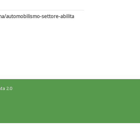
na/automobilismo-settore-abilita
ta 2.0