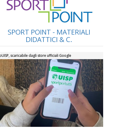
La formazione Uisp rallenta ma
prosegue anche in estate
SPORT POINT - MATERIALI
Tiziano Pesce nel Cda di
DIDATTICI & C.
Fondazione Terzjus: prima riunione
a Roma
UISP, scaricabile dagli store ufficiali Google