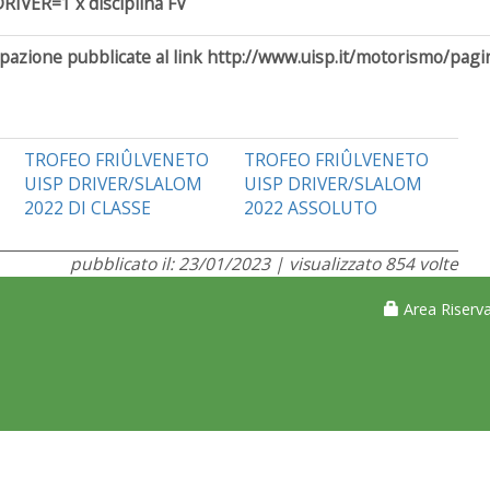
IVER=1 x disciplina FV
pazione pubblicate al link http://www.uisp.it/motorismo/pagi
TROFEO FRIÛLVENETO
TROFEO FRIÛLVENETO
UISP DRIVER/SLALOM
UISP DRIVER/SLALOM
2022 DI CLASSE
2022 ASSOLUTO
pubblicato il: 23/01/2023 | visualizzato 854 volte
Area Riserva