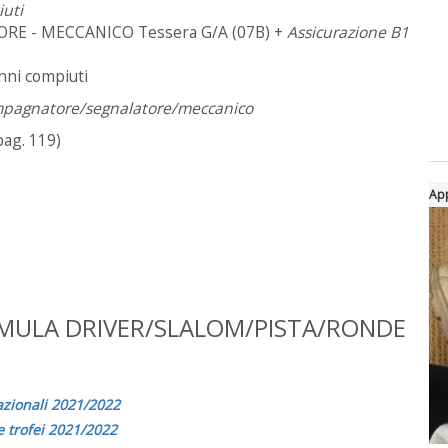
iuti
E - MECCANICO Tessera G/A (07B) +
Assicurazione B1
nni compiuti
compagnatore/segnalatore/meccanico
pag. 119)
App
ULA DRIVER/SLALOM/PISTA/RONDE
azionali 2021/2022
 trofei 2021/2022