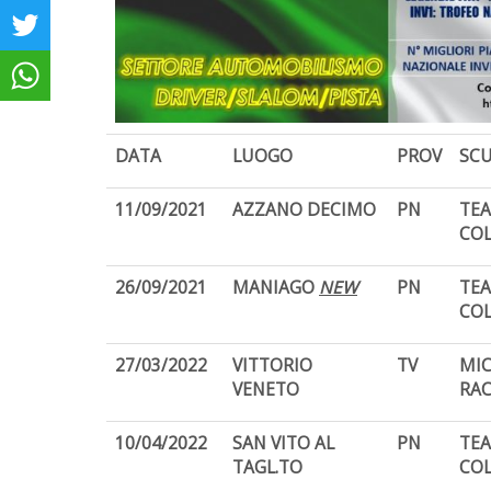
DATA
LUOGO
PROV
SCU
11/09/2021
AZZANO DECIMO
PN
TE
CO
26/09/2021
MANIAGO
NEW
PN
TE
CO
27/03/2022
VITTORIO
TV
MI
VENETO
RAC
10/04/2022
SAN VITO AL
PN
TE
TAGL.TO
CO