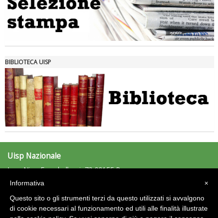
Tiziano Pesce nel Cda di Fondazione Terzjus: prima riunione a
Roma
BIBLIOTECA UISP
Uisp Nazionale
L.go Nino Franchellucci, 73 00155 Roma
Tel: 06.439841 - Fax: 06.43984320
Informativa
×
uisp@uisp.it
e-mail:
Questo sito o gli strumenti terzi da questo utilizzati si avvalgono
C.F.: 97029170582
di cookie necessari al funzionamento ed utili alle finalità illustrate