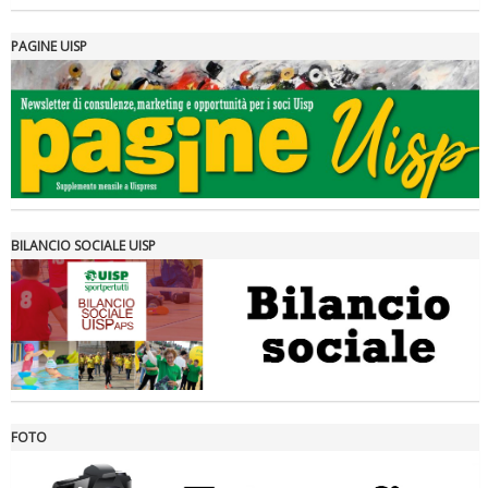
PAGINE UISP
Tiziano Pesce a Radio InBlu2000 traccia il bilancio della stagione
BILANCIO SOCIALE UISP
FOTO
Ddl Lobby, Uisp: “Il Parlamento valorizzi le nostre specificità"