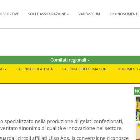
NI SPORTIVE
SOCI E ASSICURAZIONE
VADEMECUM
RICONOSCIMENTI 
Comitati regionali
LI
CALENDARI DI ATTIVITÀ
CALENDARI DI FORMAZIONE
DOCUMENTI
NO
o specializzato nella produzione di gelati confezionati,
iventato sinonimo di qualità e innovazione nel settore.
uarda i circoli affiliati Uisp Aps, la convenzione riconosce