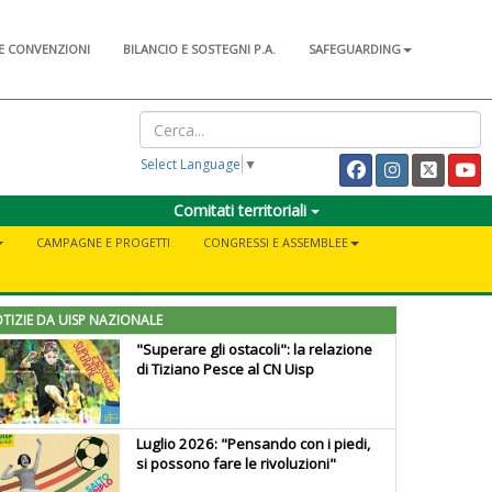
E CONVENZIONI
BILANCIO E SOSTEGNI P.A.
SAFEGUARDING
Select Language
▼
Comitati territoriali
CAMPAGNE E PROGETTI
CONGRESSI E ASSEMBLEE
TIZIE DA UISP NAZIONALE
"Superare gli ostacoli": la relazione
di Tiziano Pesce al CN Uisp
Luglio 2026: "Pensando con i piedi,
si possono fare le rivoluzioni"