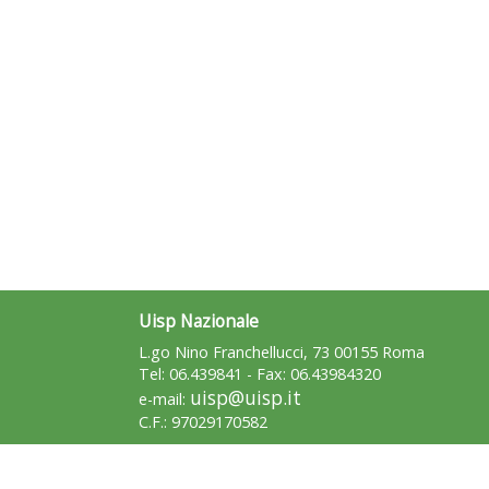
Uisp Nazionale
L.go Nino Franchellucci, 73 00155 Roma
Tel: 06.439841 - Fax: 06.43984320
uisp@uisp.it
e-mail:
C.F.: 97029170582