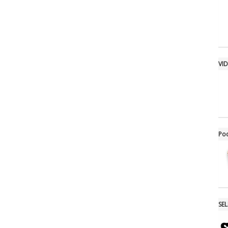
VI
Po
SE