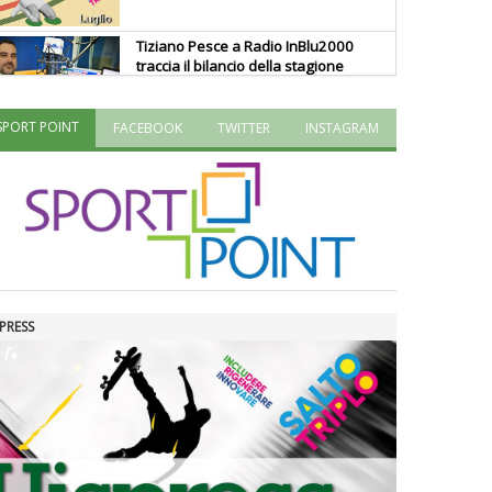
Tiziano Pesce a Radio InBlu2000
traccia il bilancio della stagione
SPORT POINT
FACEBOOK
TWITTER
INSTAGRAM
Ddl Lobby, Uisp: “Il Parlamento
valorizzi le nostre specificità"
La formazione Uisp rallenta ma
prosegue anche in estate
PRESS
Tiziano Pesce nel Cda di
Fondazione Terzjus: prima riunione
a Roma