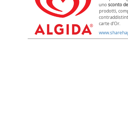
uno
sconto de
prodotti, comp
contraddistint
carte d'Or.
www.sharehap