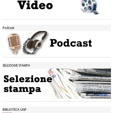
La formazione Uisp rallenta ma prosegue anche in estate
Podcast
SELEZIONE STAMPA
Tiziano Pesce nel Cda di Fondazione Terzjus: prima riunione a
Roma
BIBLIOTECA UISP