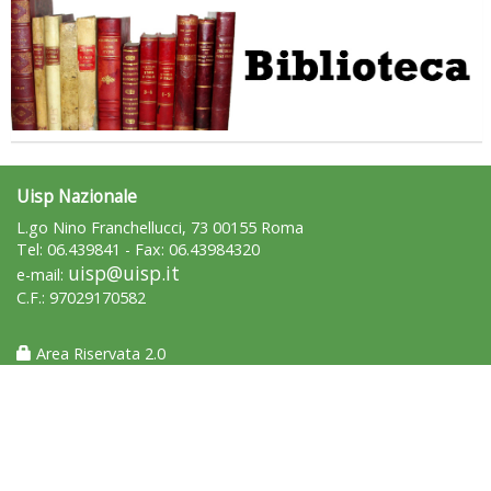
Uisp Nazionale
L.go Nino Franchellucci, 73 00155 Roma
Tel: 06.439841 - Fax: 06.43984320
uisp@uisp.it
e-mail:
C.F.: 97029170582
Area Riservata 2.0