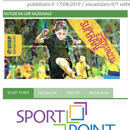
pubblicato il: 17/04/2019 | visualizzato 971 volte
NOTIZIE DA UISP NAZIONALE
SPORT POINT
FACEBOOK
TWITTER
INSTAGRAM
"Superare gli ostacoli": la relazione di Tiziano Pesce al CN Uisp