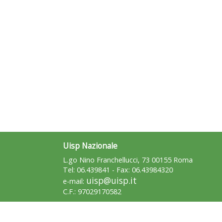
Uisp Nazionale
L.go Nino Franchellucci, 73 00155 Roma
Tel: 06.439841 - Fax: 06.43984320
uisp@uisp.it
e-mail:
C.F.: 97029170582