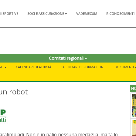
NI SPORTIVE
SOCI E ASSICURAZIONE
VADEMECUM
RICONOSCIMENTI 
Comitati regionali
LI
CALENDARI DI ATTIVITÀ
CALENDARI DI FORMAZIONE
DOCUMENTI
NO
 un robot
Paralimpiadi. Non è in palio nessuna medaglia, ma fa lo