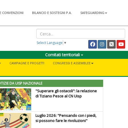
E CONVENZIONI
BILANCIO E SOSTEGNI P.A.
SAFEGUARDING
Select Language
▼
Comitati territoriali
CAMPAGNE E PROGETTI
CONGRESSI E ASSEMBLEE
TIZIE DA UISP NAZIONALE
"Superare gli ostacoli": la relazione
di Tiziano Pesce al CN Uisp
Luglio 2026: "Pensando con i piedi,
si possono fare le rivoluzioni"