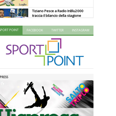
Tiziano Pesce a Radio InBlu2000
traccia il bilancio della stagione
SPORT POINT
FACEBOOK
TWITTER
INSTAGRAM
Ddl Lobby, Uisp: “Il Parlamento
valorizzi le nostre specificità"
La formazione Uisp rallenta ma
prosegue anche in estate
PRESS
Tiziano Pesce nel Cda di
Fondazione Terzjus: prima riunione
a Roma