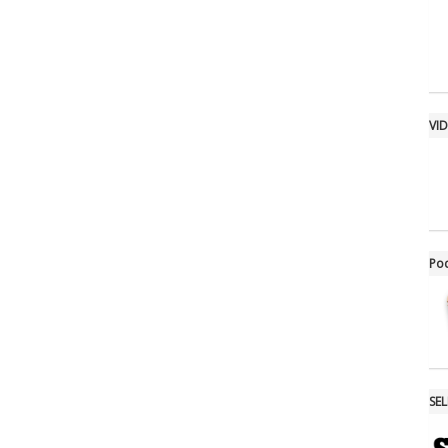
VI
Po
SE