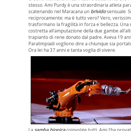
stesso. Ami Purdy è una straordinaria atleta pa
scatenando nel Maracana un
brivido
sensuale. Su
reciprocamente: ma è tutto vero? Vero, verissim
trasformano la fragilità in forza e bellezza. Una 
costretta all'amputazione della due gambe all'alt
trapianto di rene donato dal padre. Aveva 19 ann
Paralimpiadi vogliono dire a chiunque sia portator
Ora lei ha 37 anni e tanta voglia di vivere.
La
samba bionica
coinvolge tutti. Ami l'ha prova