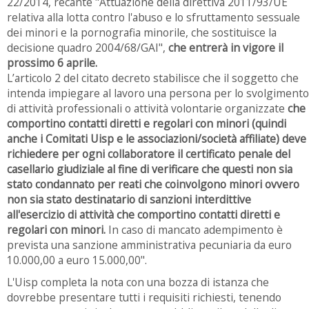
22/2014, recante "Attuazione della direttiva 2011/93/UE
relativa alla lotta contro l'abuso e lo sfruttamento sessuale
dei minori e la pornografia minorile, che sostituisce la
decisione quadro 2004/68/GAI",
che entrerà in vigore il
prossimo 6 aprile.
L’articolo 2 del citato decreto stabilisce che il soggetto che
intenda impiegare al lavoro una persona per lo svolgimento
di attività professionali o attività volontarie organizzate
che
comportino contatti diretti e regolari con minori (quindi
anche i Comitati Uisp e le associazioni/società affiliate) deve
richiedere per ogni collaboratore il certificato penale del
casellario giudiziale al fine di verificare che questi non sia
stato condannato per reati che coinvolgono minori ovvero
non sia stato destinatario di sanzioni interdittive
all'esercizio di attività che comportino contatti diretti e
regolari con minori.
In caso di mancato adempimento è
prevista una sanzione amministrativa pecuniaria da euro
10.000,00 a euro 15.000,00".
L'Uisp completa la nota con una bozza di istanza che
dovrebbe presentare tutti i requisiti richiesti, tenendo