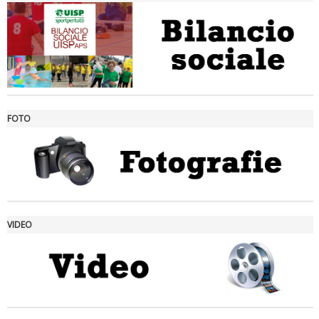
FOTO
Ddl Lobby, Uisp: “Il Parlamento valorizzi le nostre specificità"
VIDEO