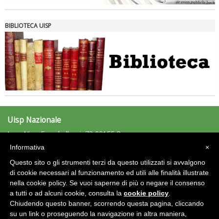
Roma
BIBLIOTECA UISP
Uisp Nazionale
L.go Nino Franchellucci, 73 00155 Roma
Tel: 06.439841 - Fax: 06.43984320
Informativa
×
uisp@uisp.it
e-mail:
Questo sito o gli strumenti terzi da questo utilizzati si avvalgono
C.F.: 97029170582
di cookie necessari al funzionamento ed utili alle finalità illustrate
nella cookie policy. Se vuoi saperne di più o negare il consenso
Area Riservata 2.0
a tutti o ad alcuni cookie, consulta la
cookie policy
.
Chiudendo questo banner, scorrendo questa pagina, cliccando
su un link o proseguendo la navigazione in altra maniera,