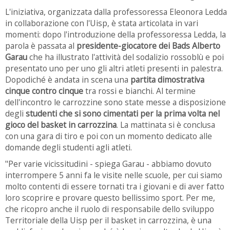
L'iniziativa, organizzata dalla professoressa Eleonora Ledda
in collaborazione con l'Uisp, è stata articolata in vari
momenti: dopo l'introduzione della professoressa Ledda, la
parola è passata al
presidente-giocatore dei Bads Alberto
Garau
che ha illustrato l'attività del sodalizio rossoblù e poi
presentato uno per uno gli altri atleti presenti in palestra.
Dopodiché è andata in scena una
partita dimostrativa
cinque contro cinque
tra rossi e bianchi. Al termine
dell'incontro le carrozzine sono state messe a disposizione
degli
studenti che si sono cimentati per la prima volta nel
gioco del basket in carrozzina
. La mattinata si è conclusa
con una gara di tiro e poi con un momento dedicato alle
domande degli studenti agli atleti.
"Per varie vicissitudini - spiega Garau - abbiamo dovuto
interrompere 5 anni fa le visite nelle scuole, per cui siamo
molto contenti di essere tornati tra i giovani e di aver fatto
loro scoprire e provare questo bellissimo sport. Per me,
che ricopro anche il ruolo di responsabile dello sviluppo
Territoriale della Uisp per il basket in carrozzina, è una