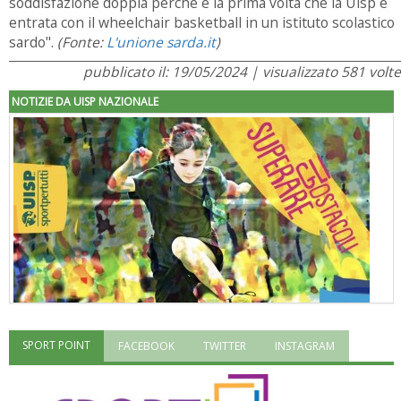
soddisfazione doppia perché è la prima volta che la Uisp è
entrata con il wheelchair basketball in un istituto scolastico
sardo".
(Fonte:
L'unione sarda.it
)
pubblicato il: 19/05/2024 | visualizzato 581 volte
NOTIZIE DA UISP NAZIONALE
SPORT POINT
FACEBOOK
TWITTER
INSTAGRAM
"Superare gli ostacoli": la relazione di Tiziano Pesce al CN Uisp