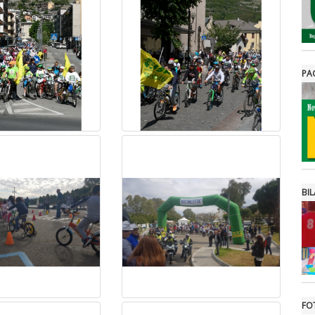
PA
BIL
FO