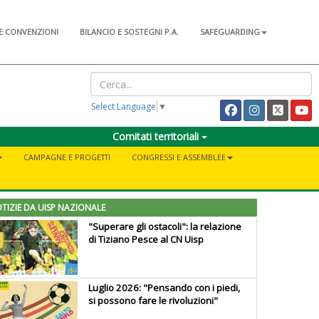
E CONVENZIONI
BILANCIO E SOSTEGNI P.A.
SAFEGUARDING
Select Language
▼
Comitati territoriali
CAMPAGNE E PROGETTI
CONGRESSI E ASSEMBLEE
TIZIE DA UISP NAZIONALE
"Superare gli ostacoli": la relazione
di Tiziano Pesce al CN Uisp
Luglio 2026: "Pensando con i piedi,
si possono fare le rivoluzioni"