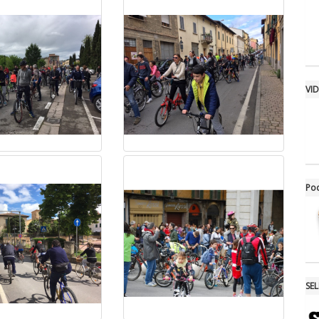
VI
Po
SE