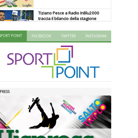
Tiziano Pesce a Radio InBlu2000
traccia il bilancio della stagione
SPORT POINT
FACEBOOK
TWITTER
INSTAGRAM
Ddl Lobby, Uisp: “Il Parlamento
valorizzi le nostre specificità"
La formazione Uisp rallenta ma
prosegue anche in estate
PRESS
Tiziano Pesce nel Cda di
Fondazione Terzjus: prima riunione
a Roma