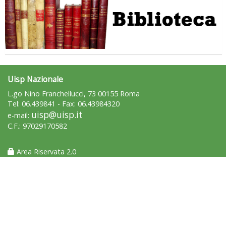
Uisp Nazionale
L.go Nino Franchellucci, 73 00155 Roma
Tel: 06.439841 - Fax: 06.43984320
uisp@uisp.it
e-mail:
C.F.: 97029170582
Area Riservata 2.0