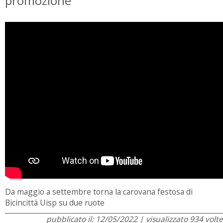
promozione
Da maggio a settembre torna la carovana festosa di
Bicincittà Uisp su due ruote
pubblicato il: 12/05/2022 | visualizzato 934 volte