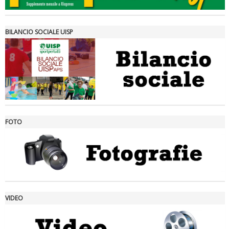
BILANCIO SOCIALE UISP
FOTO
Ddl Lobby, Uisp: “Il Parlamento valorizzi le nostre specificità"
VIDEO