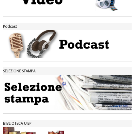
La formazione Uisp rallenta ma prosegue anche in estate
Podcast
SELEZIONE STAMPA
Tiziano Pesce nel Cda di Fondazione Terzjus: prima riunione a
Roma
BIBLIOTECA UISP