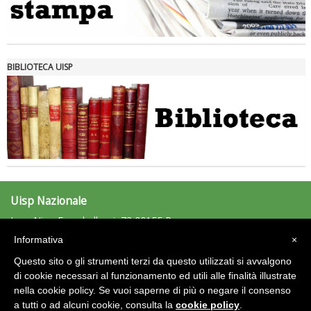
Tiziano Pesce nel Cda di Fondazione Terzjus: prima riunione a
Roma
BIBLIOTECA UISP
Uisp Nazionale
L.go Nino Franchellucci, 73 00155 Roma
Tel: 06.439841 - Fax: 06.43984320
Informativa
×
uisp@uisp.it
e-mail:
Questo sito o gli strumenti terzi da questo utilizzati si avvalgono
C.F.: 97029170582
di cookie necessari al funzionamento ed utili alle finalità illustrate
nella cookie policy. Se vuoi saperne di più o negare il consenso
Area Riservata 2.0
a tutti o ad alcuni cookie, consulta la
cookie policy
.