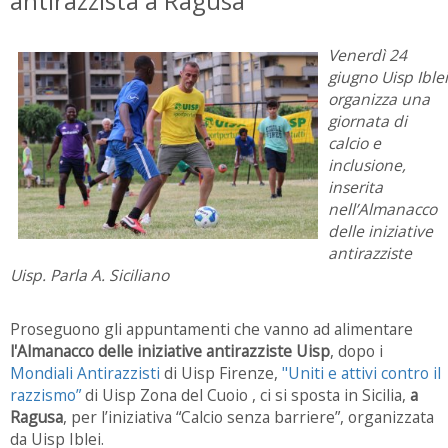
antirazzista a Ragusa
Venerdì 24
giugno Uisp Iblei
organizza una
giornata di
calcio e
inclusione,
inserita
nell’Almanacco
delle iniziative
antirazziste
Uisp. Parla A. Siciliano
Proseguono gli appuntamenti che vanno ad alimentare
l'Almanacco delle iniziative antirazziste Uisp
, dopo i
Mondiali Antirazzisti
di Uisp Firenze,
"Uniti e attivi contro il
razzismo”
di Uisp Zona del Cuoio , ci si sposta in Sicilia,
a
Ragusa
, per l’iniziativa “Calcio senza barriere”, organizzata
da Uisp Iblei.