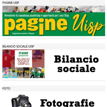
PAGINE UISP
Tiziano Pesce a Radio InBlu2000 traccia il bilancio della stagione
BILANCIO SOCIALE UISP
FOTO
Ddl Lobby, Uisp: “Il Parlamento valorizzi le nostre specificità"