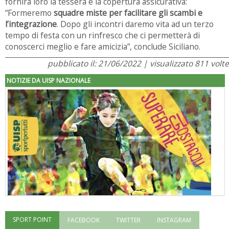
fornirà loro la tessera e la copertura assicurativa:
“Formeremo
squadre miste per facilitare gli scambi e
l’integrazione
. Dopo gli incontri daremo vita ad un terzo
tempo di festa con un rinfresco che ci permetterà di
conoscerci meglio e fare amicizia”, conclude Siciliano.
pubblicato il: 21/06/2022 | visualizzato 811 volte
NOTIZIE DA UISP NAZIONALE
SPORT POINT
FACEBOOK
TWITTER
INSTAGRAM
"Superare gli ostacoli": la relazione di Tiziano Pesce al CN Uisp